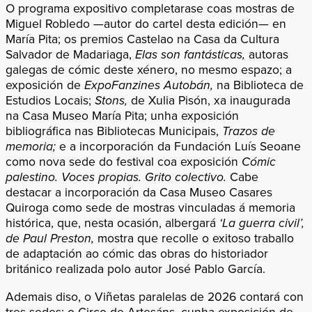
O programa expositivo completarase coas mostras de
Miguel Robledo —autor do cartel desta edición— en
María Pita; os premios Castelao na Casa da Cultura
Salvador de Madariaga,
Elas son fantásticas,
autoras
galegas de cómic deste xénero, no mesmo espazo; a
exposición de
ExpoFanzines Autobán,
na Biblioteca de
Estudios Locais;
Stons,
de Xulia Pisón, xa inaugurada
na Casa Museo María Pita; unha exposición
bibliográfica nas Bibliotecas Municipais,
Trazos de
memoria;
e a incorporación da Fundación Luís Seoane
como nova sede do festival coa exposición
Cómic
palestino. Voces propias. Grito colectivo.
Cabe
destacar a incorporación da Casa Museo Casares
Quiroga como sede de mostras vinculadas á memoria
histórica, que, nesta ocasión, albergará
‘La guerra civil’,
de Paul Preston,
mostra que recolle o exitoso traballo
de adaptación ao cómic das obras do historiador
británico realizada polo autor José Pablo García.
Ademais diso, o Viñetas paralelas de 2026 contará con
tres sedes: o Circo de Artesáns, cunha exposición de