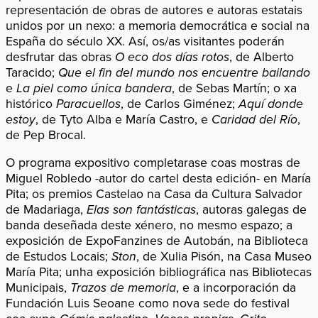
representación de obras de autores e autoras estatais
unidos por un nexo: a memoria democrática e social na
España do século XX. Así, os/as visitantes poderán
desfrutar das obras
O eco dos días rotos
, de Alberto
Taracido;
Que el fin del mundo nos encuentre bailando
e
La piel como única bandera
, de Sebas Martín; o xa
histórico
Paracuellos
, de Carlos Giménez;
Aquí donde
estoy
, de Tyto Alba e María Castro, e
Caridad del Río
,
de Pep Brocal.
O programa expositivo completarase coas mostras de
Miguel Robledo -autor do cartel desta edición- en María
Pita; os premios Castelao na Casa da Cultura Salvador
de Madariaga,
Elas son fantásticas
, autoras galegas de
banda deseñada deste xénero, no mesmo espazo; a
exposición de ExpoFanzines de Autobán, na Biblioteca
de Estudos Locais;
Ston
, de Xulia Pisón, na Casa Museo
María Pita; unha exposición bibliográfica nas Bibliotecas
Municipais,
Trazos de memoria
, e a incorporación da
Fundación Luis Seoane como nova sede do festival