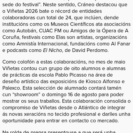
sede do festival”. Neste sentido, Cráneo destacou que
o Viñetas 2026 bate o récord de entidades
colaboradoras cun total de 24, que inclúen, dende
institucións como os Museos Científicos ata asociacións
como Autobán, CUAC FM ou Amigos de la Ópera de A
Coruña, festivais como Elas son artistas, organizacións
como Amnistía Internacional, fundacións como Al Fanar
e podcasts como
El Nicho
, de David Perdomo.
Como colofón a estas colaboracións, no mes de maio
Viñetas contou cun grupo de oito alumnos e alumnas
de prácticas da escola Pablo Picasso na área de
deseño artístico das exposicións de Kiosco Alfonso e
Palexco. Esta selección de alumnado contará tamén
cun “showroom” o domingo 16 de agosto para poder
mostrar os seus traballos. Esta colaboración consolida o
compromiso de Viñetas desde o Atlántico de integrar
ás novas xeracións no tecido profesional e darlles unha
oportunidade para entrar en contacto co mercado.
Na rolda de prensa presentouse a que será unha