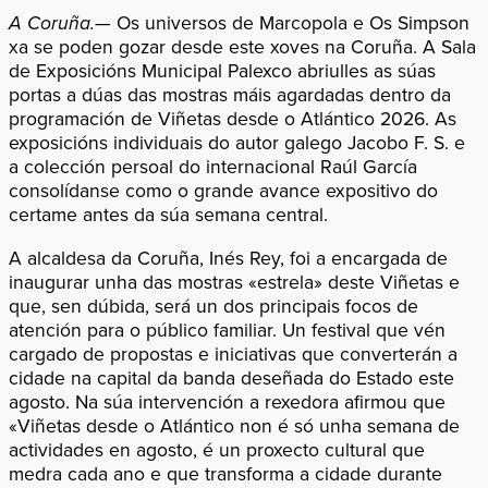
A Coruña.—
Os universos de Marcopola e Os Simpson
xa se poden gozar desde este xoves na Coruña. A Sala
de Exposicións Municipal Palexco abriulles as súas
portas a dúas das mostras máis agardadas dentro da
programación de Viñetas desde o Atlántico 2026. As
exposicións individuais do autor galego Jacobo F. S. e
a colección persoal do internacional Raúl García
consolídanse como o grande avance expositivo do
certame antes da súa semana central.
A alcaldesa da Coruña, Inés Rey, foi a encargada de
inaugurar unha das mostras «estrela» deste Viñetas e
que, sen dúbida, será un dos principais focos de
atención para o público familiar. Un festival que vén
cargado de propostas e iniciativas que converterán a
cidade na capital da banda deseñada do Estado este
agosto. Na súa intervención a rexedora afirmou que
«Viñetas desde o Atlántico non é só unha semana de
actividades en agosto, é un proxecto cultural que
medra cada ano e que transforma a cidade durante